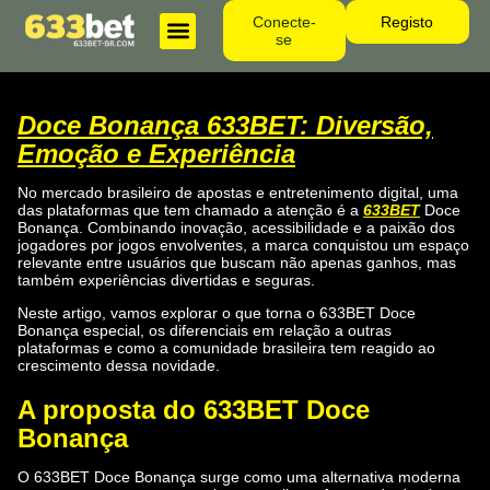
Conecte-
Registo
se
Caça Níqueis
Baixar Aplicativo
Doce Bonança 633BET: Diversão,
Emoção e Experiência
No mercado brasileiro de apostas e entretenimento digital, uma
das plataformas que tem chamado a atenção é a
633BET
Doce
Bonança. Combinando inovação, acessibilidade e a paixão dos
jogadores por jogos envolventes, a marca conquistou um espaço
relevante entre usuários que buscam não apenas ganhos, mas
também experiências divertidas e seguras.
Neste artigo, vamos explorar o que torna o 633BET Doce
Bonança especial, os diferenciais em relação a outras
plataformas e como a comunidade brasileira tem reagido ao
crescimento dessa novidade.
A proposta do 633BET Doce
Bonança
O 633BET Doce Bonança surge como uma alternativa moderna