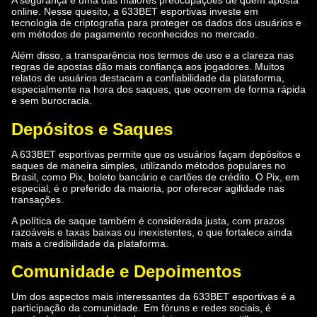
online. Nesse quesito, a 633BET esportivas investe em
tecnologia de criptografia para proteger os dados dos usuários e
em métodos de pagamento reconhecidos no mercado.
Além disso, a transparência nos termos de uso e a clareza nas
regras de apostas dão mais confiança aos jogadores. Muitos
relatos de usuários destacam a confiabilidade da plataforma,
especialmente na hora dos saques, que ocorrem de forma rápida
e sem burocracia.
Depósitos e Saques
A 633BET esportivas permite que os usuários façam depósitos e
saques de maneira simples, utilizando métodos populares no
Brasil, como Pix, boleto bancário e cartões de crédito. O Pix, em
especial, é o preferido da maioria, por oferecer agilidade nas
transações.
A política de saque também é considerada justa, com prazos
razoáveis e taxas baixas ou inexistentes, o que fortalece ainda
mais a credibilidade da plataforma.
Comunidade e Depoimentos
Um dos aspectos mais interessantes da 633BET esportivas é a
participação da comunidade. Em fóruns e redes sociais, é