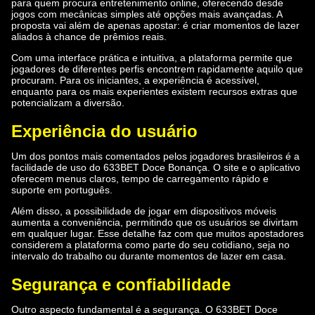
para quem procura entretenimento online, oferecendo desde
jogos com mecânicas simples até opções mais avançadas. A
proposta vai além de apenas apostar: é criar momentos de lazer
aliados à chance de prêmios reais.
Com uma interface prática e intuitiva, a plataforma permite que
jogadores de diferentes perfis encontrem rapidamente aquilo que
procuram. Para os iniciantes, a experiência é acessível,
enquanto para os mais experientes existem recursos extras que
potencializam a diversão.
Experiência do usuário
Um dos pontos mais comentados pelos jogadores brasileiros é a
facilidade de uso do 633BET Doce Bonança. O site e o aplicativo
oferecem menus claros, tempo de carregamento rápido e
suporte em português.
Além disso, a possibilidade de jogar em dispositivos móveis
aumenta a conveniência, permitindo que os usuários se divirtam
em qualquer lugar. Esse detalhe faz com que muitos apostadores
considerem a plataforma como parte do seu cotidiano, seja no
intervalo do trabalho ou durante momentos de lazer em casa.
Segurança e confiabilidade
Outro aspecto fundamental é a segurança. O 633BET Doce