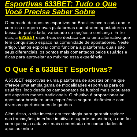
Esportivas 633BET: Tudo o Que
Você Precisa Saber Sobre
O mercado de apostas esportivas no Brasil cresce a cada ano, e
com isso surgem novas plataformas que atraem apostadores em
busca de praticidade, variedade de opções e confiança. Entre
elas, a
633BET
esportivas se destaca como uma alternativa que
tem conquistado espaço na comunidade de apostadores. Neste
artigo, vamos explorar como funciona a plataforma, quais são
seus diferenciais, os pontos mais comentados pelos usuários e
dicas para aproveitar ao máximo essa experiência.
O Que é a 633BET Esportivas?
A 633BET esportivas é uma plataforma de apostas online que
oferece uma ampla gama de modalidades esportivas para os
usuários, indo desde os campeonatos de futebol mais populares
até esportes menos tradicionais. O objetivo é proporcionar ao
apostador brasileiro uma experiência segura, dinâmica e com
diversas oportunidades de ganhos.
Além disso, o site investe em tecnologia para garantir rapidez
nas transações, interface intuitiva e suporte ao usuário, o que faz
com que seja cada vez mais comentada em comunidades de
apostas online.